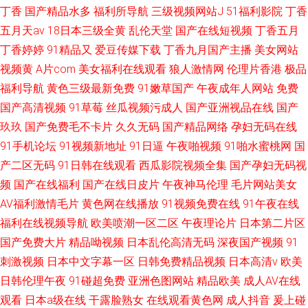
丁香
国产精品水多
福利所导航
三级视频网站J
51福利影院
丁香
五月天av
18日本三级全黄
乱伦天堂
国产在线短视频
丁香五月
丁香婷婷
91精品又
爱豆传媒下载
丁香九月国产主播
美女网站
视频黄
A片com
美女福利在线观看
狼人激情网
伦理片香港
极品
福利导航
黄色三级最新免费
91嫩草国产
午夜成年人网站
免费
国产高清视频
91草莓
丝瓜视频污成人
国产亚洲视品在线
国产
玖玖
国产免费毛不卡片
久久无码
国产精品网络
孕妇无码在线
91手机论坛
91视频新地址
91日逼
午夜啪视频
91啪水蜜桃网
国
产二区无码
91日韩在线观看
西瓜影院视频全集
国产孕妇无码视
频
国产在线福利
国产在线日皮片
午夜神马伦理
毛片网站美女
AV福利激情毛片
黄色网在线播放
91视频免费在线
91午夜在线
福利在线视频导航
欧美喷潮一区二区
午夜理论片
日本第二片区
国产免费大片
精品呦视频
日本乱伦高清无码
深夜国产视频
91
刺激视频
日本中文字幕一区
日韩免费精品视频
日本高清v
欧美
日韩伦理午夜
91碰超免费
亚洲色图网站
精品欧美
成人AV在线
观看
日本a级在线
干露脸熟女
在线观看黄色网
成人抖音
爰上碰