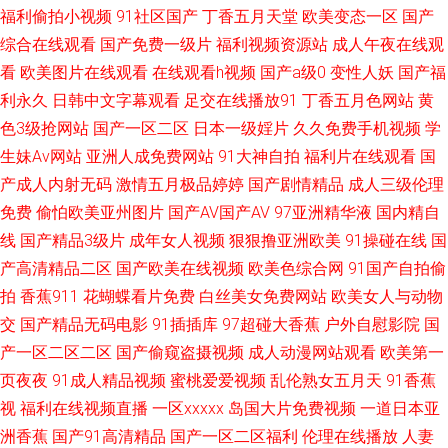
ts人妖在线播放 91主播福利视频 免费福利A片导航 91男和91女色情 九九精
福利偷拍小视频
91社区国产
丁香五月天堂
欧美变态一区
国产
综合在线观看
国产免费一级片
福利视频资源站
成人午夜在线观
品九九 91nAV片 国产欧美香蕉视频 91色猫 青娱乐福利导航91 91亚洲精品
看
欧美图片在线观看
在线观看h视频
国产a级0
变性人妖
国产福
利永久
日韩中文字幕观看
足交在线播放91
丁香五月色网站
黄
婷婷在线 人妻无玛 97色色com 涩情av A福利在线看 91亚洲情侣偷拍久久 青
色3级抢网站
国产一区二区
日本一级婬片
久久免费手机视频
学
生妹Av网站
亚洲人成免费网站
91大神自拍
福利片在线观看
国
青草原黄色视频 97资源亚洲综合 五月丁香国产一区二区 91导航成人 一区一
产成人内射无码
激情五月极品婷婷
国产剧情精品
成人三级伦理
区一去一区 大香蕉伊人婷婷 三级无码不卡 www91豆花com 蜜臀久久99精品
免费
偷怕欧美亚州图片
国产AV国产AV
97亚洲精华液
国内精自
线
国产精品3级片
成年女人视频
狠狠撸亚洲欧美
91操碰在线
国
久久 AV天堂色情亚洲成人 92AV网站 欧美色色欧美sss 69av福利在线导航 91
产高清精品二区
国产欧美在线视频
欧美色综合网
91国产自拍偷
拍
香蕉911
花蝴蝶看片免费
白丝美女免费网站
欧美女人与动物
色黑人在线播放 成人网站免费看片91 国产在线小视频 国产精品久 亚洲黄色
交
国产精品无码电影
91插插库
97超碰大香蕉
户外自慰影院
国
产一区二区二区
国产偷窥盗摄视频
成人动漫网站观看
欧美第一
成人小说网站 91传媒视频免费观看 91TV网站 91精品熟妇视频 久久密欧洲
页夜夜
91成人精品视频
蜜桃爱爱视频
乱伦熟女五月天
91香蕉
视
福利在线视频直播
一区xxxxx
岛国大片免费视频
一道日本亚
91九色海角社区 国产精品欧美久久 先锋激情资原 AV福利网址 日韩色情妈妈
洲香蕉
国产91高清精品
国产一区二区福利
伦理在线播放
人妻