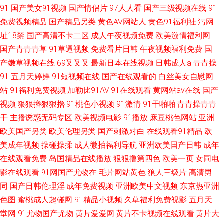
91
国产美女91视频
国产情侣片
97人人看
国产三级视频在线
91
免费视频精品
国产精品另类
黄色AV网站人
黄色91福利社
污网
址18禁
国产高清不卡二区
成人午夜视频免费
欧美激情福利网
国产青青青草
91草逼视频
免费看片日韩
午夜视频福利免费
国
产嫩草视频在线
69叉叉叉
最新日本在线视频
日韩成人a
青青操
91
五月天婷婷
91短视频在线
国产在线观看的
白丝美女自慰网
站
91福利免费视频
加勒比91AV
91在线观看
黄网站av在线
国产
视频
狠狠擼狠狠擼
91桃色小视频
91激情
91干啪啪
青青操青青
干
主播诱惑无码专区
欧美视频电影
91播放
麻豆桃色网站
亚洲
欧美国产另类
欧美伦理另类
国产刺激对白
在线观看91精品
欧
美成年视频
操碰操揉
成人微拍福利导航
亚洲欧美国产日韩
成年
在线观看免费
岛国精品在线播放
狠狠撸第四色
欧美一页
女同电
影在线观看
91网国产尤物在
毛片网站黄色
狼人三级片
高清男
同
国产日韩伦理淫
成年免费视频
亚洲欧美中文视频
东京热亚洲
色图
蜜桃成人超碰网
91精品小视频
久草福利免费视影
五月天
堂网
91尤物国产尤物
黄片爱爱网|黄片不卡视频在线观看|黄片大