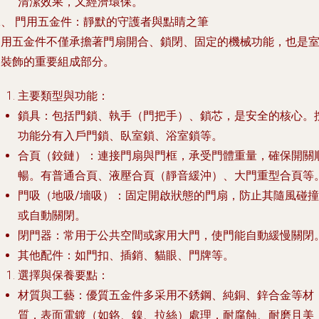
清潔效果，又經濟環保。
二、 門用五金件：靜默的守護者與點睛之筆
門用五金件不僅承擔著門扇開合、鎖閉、固定的機械功能，也是
內裝飾的重要組成部分。
主要類型與功能
：
鎖具
：包括門鎖、執手（門把手）、鎖芯，是安全的核心。
功能分有入戶門鎖、臥室鎖、浴室鎖等。
合頁（鉸鏈）
：連接門扇與門框，承受門體重量，確保開關
暢。有普通合頁、液壓合頁（靜音緩沖）、大門重型合頁等
門吸（地吸/墻吸）
：固定開啟狀態的門扇，防止其隨風碰撞
或自動關閉。
閉門器
：常用于公共空間或家用大門，使門能自動緩慢關閉
其他配件
：如門扣、插銷、貓眼、門牌等。
選擇與保養要點
：
材質與工藝
：優質五金件多采用不銹鋼、純銅、鋅合金等材
質，表面電鍍（如鉻、鎳、拉絲）處理，耐腐蝕、耐磨且美