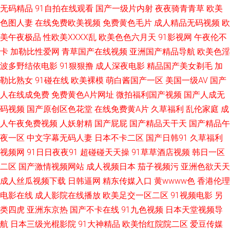
91麻豆精品久久 国产熟女精品在线 伊人久久青青草大香蕉 国产99在线精品
无码精品
91自拍在线观看
国产一级片内射
夜夜骑青青草
欧美
色图人妻
在线免费欧美视频
免费黄色毛片
成人精品无码视频
欧
丝袜诱惑男人的天堂 wwwcom99热 欧美日韩色情专区 91手机在线免费观看
美午夜极品
性欧美ⅩⅩⅩⅩ乱
欧美色色六月天
91影视网
午夜伦不
卡
加勒比性爱网
青草国产在线视频
亚洲国产精品导航
欧美色淫
视频 青青草大香蕉伊人av 91蜜臀网 精品日韩 91传媒视频免费在线观看 极品
波多野结依电影
91狠狠撸
成人深夜电影
精品国产美女剃毛
加
勒比熟女
91碰在线
欧美裸模
萌白酱国产一区
美国一级AV
国产
美女射 91R黄瓜视频 国产91AV在线播放 亚洲婷婷综合网 www婷婷五月 熟
人在线成免费
免费黄色A片网址
微拍福利国产视频
国产人成无
女一区二区三区 91五月天超碰 欧美另类性交 91九色海角 国内一级TT 91小
码视频
国产原创区色花堂
在线免费黄A片
久草福利
乱伦家庭
成
人午夜免费视频
人妖射精
国产屁屁
国产精品天干天
国产精品午
仙女丝袜 91自视频导航 欧美动作A级片 91A级视频 成人在线视频网站 日本
夜一区
中文字幕无码人妻
日本不卡二区
国产日韩91
久草福利
视频网
91日日夜夜91
超碰碰天天操
91草草酒店视频
韩日一区
阿V免费网站 91在线观看网址 久久艹精品在线 欧美性爱首页 日韩妞妞黄色
二区
国产激情视频网站
成人视频日本
茄子视频污
亚洲色欲天天
成人丝瓜视频下载
日韩逼网
精东传媒入口
黄wwww色
香港伦理
网 99超碰福利在线 欧美性爱网第一页 91久久比比资源色 精东影音av 国产日
电影在线
成人影院在线播放
欧美足交一区二区
91视频电影
另
类四虎
亚洲东京热
国产不卡在线
91九色视频
日本天堂视频导
韩欧美福利导航 不卡av网 先锋av成人色影院 a在线观看 亚洲αv二区 成人片
航
日本三级光棍影院
91大神精品
欧美怡红院院二区
爱豆传媒