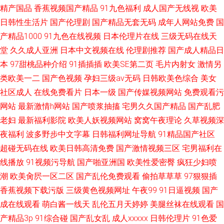
精产国品
香蕉视频国产精品
91九色福利
成人国产无线视
欧美
日韩性生活片
国产伦理剧
国产精品无套无码
成年人网站免费
国
产精品1000
91九色在线视频
日本伦理片在线
三级无码在线天
堂
久久成人亚洲
日本中文视频在线
伦理剧推荐
国产成人精品日
本
97甜桃品种介绍
91插插插
欧美SE第二页
毛片内射女
激情另
类欧美一二
国产色视频
孕妇三级av无码
日韩欧美色综合
美女
社区成人
在线免费看片
日本一级
国产传媒视频网站
免费观看污
网站
最新激情h网站
国产喷浆抽搐
宅男久久国产精品
国产乱肥
老妇
最新福利影院
欧美人妖视频网站
窝窝午夜理论
久草视频深
夜福利
波多野步中文字幕
日韩福利网址导航
91精品国产社区
超碰无码在线
欧美日韩高清免费
国产激情视频三区
宅男福利在
线播放
91视频污导航
国产啪亚洲国
欧美性爱密臀
疯狂少妇喷
潮
欧美肏屄一区二区
国产乱伦免费观看
偷拍草草草
97狠狠插
香蕉视频下载污版
三级黄色视频网址
午夜99
91日逼视频
国产
成在线观看
萌白酱一线天
乱伦五月天婷婷
美腿丝袜在线观看
国
产精品3p
91综合碰
国产乱女乱
成人xxxxx
日韩伦理片
91色爱