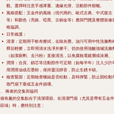
觀。選擇時注意手感厚重、邊緣光滑、活動部件順暢。
風格搭配
：五金件的風格（現代簡約、歐式古典、中式復古
等）和顏色（亮鉻、啞黑、古銅金等）應與門體及整體裝修
格協調。
日常維護
：
清潔
：定期用干軟布擦拭，去除灰塵。油污可用中性洗滌劑
釋后輕擦，立即用清水洗凈并擦干。
切勿使用強酸強堿洗滌
（如潔廁劑、去污粉）直接清洗
，以免腐蝕電鍍層或涂層。
潤滑
：合頁、鎖芯等活動部件可定期（如每半年）注入少許
用潤滑油或石墨粉，保持靈活靜音，防止生銹卡頓。
檢查緊固
：定期檢查螺絲是否松動，及時擰緊，防止因松動
致門扇下垂或五金件損壞。
、 兩者的交集與協同
一個有趣的交集點在于清潔環節。在清潔門扇（尤其是帶有五金
的區域）時，應特別注意：