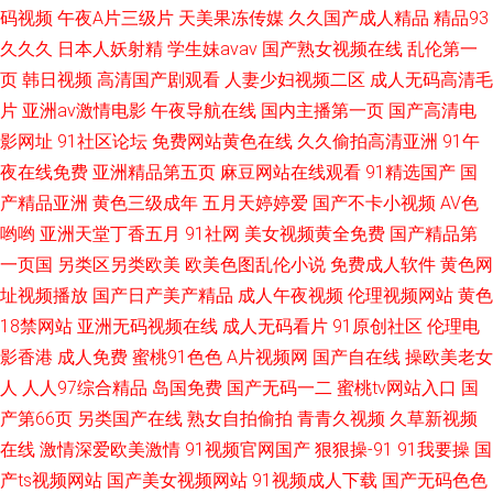
码视频
午夜A片三级片
天美果冻传媒
久久国产成人精品
精品93
久久久
日本人妖射精
学生妹avav
国产熟女视频在线
乱伦第一
页
韩日视频
高清国产剧观看
人妻少妇视频二区
成人无码高清毛
片
亚洲av激情电影
午夜导航在线
国内主播第一页
国产高清电
影网址
91社区论坛
免费网站黄色在线
久久偷拍高清亚洲
91午
夜在线免费
亚洲精品第五页
麻豆网站在线观看
91精选国产
国
产精品亚洲
黄色三级成年
五月天婷婷爱
国产不卡小视频
AV色
哟哟
亚洲天堂丁香五月
91社网
美女视频黄全免费
国产精品第
一页国
另类区另类欧美
欧美色图乱伦小说
免费成人软件
黄色网
址视频播放
国产日产美产精品
成人午夜视频
伦理视频网站
黄色
18禁网站
亚洲无码视频在线
成人无码看片
91原创社区
伦理电
影香港
成人免费
蜜桃91色色
A片视频网
国产自在线
操欧美老女
人
人人97综合精品
岛国免费
国产无码一二
蜜桃tv网站入口
国
产第66页
另类国产在线
熟女自拍偷拍
青青久视频
久草新视频
在线
激情深爱欧美激情
91视频官网国产
狠狠操-91
91我要操
国
产ts视频网站
国产美女视频网站
91视频成人下载
国产无码色色