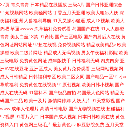
37页
青久青青
日本精品在线播放
三级A片
国产日韩亚洲综合
91短视频网站
欧美骚网站
丁香五月天亚洲
欧美大粗吊人妖
深
夜福利亚洲
人兽福利导航
91叉叉操小骚逼
成人18视频
欧美大
鸡吧
草逼wwww
久草福利免费试看
岛国国产在线
91人人超碰
青青
美女白丝18禁
91肏比
国产三区电影
国产内射后入在线
黄
色网址网站网址
97超在线视
免费视频网站
精品欧美精品v
欧美
操碰
欧美二级片网址
精品成人无码视频
男女午夜福利影院
欧美
三级电影
免费黄色网址
成年版快手
日韩福利无码
四虎四房
亚
洲AV在线豆花
亚洲区成人
美女黄片免费观看
三级网站视频网
成人日韩精品
日韩福利专区
欧美二区女同
国产精品一区91
小x
导航福利
免费黄色在线视频
91原创视频
欧美日韩小视频
国产
成人在线无码
91黑料不
国产极品自拍
岛国最大色网站
精品无
码国产二品
欧美一及片
激情网婷婷
人妖大片
91天堂影视
国产
www
成年人伦理片
高清日韩电影
国产尤物视频在线
超碰福利
97视屏
91看片入口
日本国产成人视频
日本日韩欧美在线
黄色
资料入口
黄色网三级毛片
最新黄色av
麻豆影院免费
五月天堂