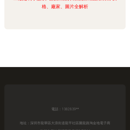
格、廠家、圖片全解析
電話：1382839**
地址：深圳市龍華區大浪街道龍平社區騰龍路淘金地電子商