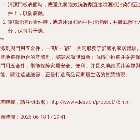
清潔門板表面時，應避免將強效洗滌劑直接噴灑或沾染到五
件上，以防腐蝕。
單獨清潔五金件時，應選用溫和的中性清潔劑，并徹底擦干
分，保持其干燥。
**
滌劑與門用五金件，一“動”一“靜”，共同服務于舒適的家居體驗
明智地選擇適合的洗滌劑，能讓家潔凈如新；而精心挑選并妥善
養門用五金件，則能保障家居安全、便利，并長久地維系其美觀
功能。關注這些細節，正是打造高品質家居生活的智慧體現。
若轉載，請注明出處：http://www.vdess.cn/product/76.html
新時間：2026-06-18 17:29:41