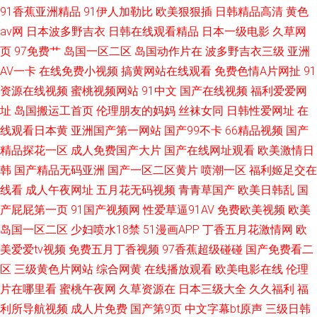
91香蕉亚洲精品
91伊人加勒比
欧美狠狠插
日韩精品高清
黄色
av网
日本波多野吉衣
日韩在线观看精品
日本一级电影
久草网
页
97免费艹
岛国一区二区
岛国动作片在
波多野吉衣三级
亚洲
AV一卡
在线免费小视频
搞黄网站在线观看
免费色情A片网扯
91
资源在线视频
蜜桃视频网站
91中文
国产在线视频
福利爱爱网
址
岛国搬运工首页
伦理朋友的妈妈
丝袜女同
日韩性爱网址
在
线观看日本黄
亚洲国产第一网站
国产99不卡
66精品视频
国产
精品探花一区
成人免费国产大片
国产在线网址观看
欧美激情日
韩
国产精品无码亚洲
国产一区二区黄片
喷潮一区
福利姬足交在
线看
成人午夜网址
五月花无码视频
青青草国产
欧美日韩乱
国
产屁屁第一页
91国产视频网
性爱草逼91AV
免费欧美视频
欧美
岛国一区二区
少妇喷水18禁
51漫画APP
丁香五月花激情网
欧
美爱爱tv视频
免费五月丁香视频
97香蕉超级碰碰
国产免费看二
区
三级黄色片网站
综合网黄
在线播放观看
欧美电影在线
伦理
片在哪里看
蜜桃午夜网
久草资源在
日本三级大全
久久福利
福
利所导航视频
成人片免费
国产第9页
中文字幕bt原声
三级日韩