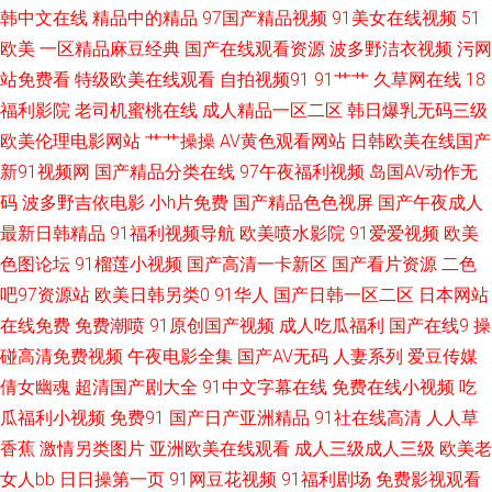
产精品午夜av 人人插人人射 超碰人人草尻屁 欧美在线成人网 91巨炮 影音先
韩中文在线
精品中的精品
97国产精品视频
91美女在线视频
51
欧美
一区精品麻豆经典
国产在线观看资源
波多野洁衣视频
污网
锋看素人 俺去啦色播 久久AⅤ 91涩涩视频 香蕉伊人网 51黑料福利社 精品福
站免费看
特级欧美在线观看
自拍视频91
91艹艹
久草网在线
18
福利影院
老司机蜜桃在线
成人精品一区二区
韩日爆乳无码三级
利av导航 91人妻人人操人人爽 欧美网站91 91亚洲黄页 色色国产精品 97免
欧美伦理电影网站
艹艹操操
AV黄色观看网站
日韩欧美在线国产
新91视频网
国产精品分类在线
97午夜福利视频
岛国AV动作无
费福利导航 青娱乐福利导航91 91网在线观看草草视频 青娱乐自拍 92自啪
码
波多野吉依电影
小h片免费
国产精品色色视屏
国产午夜成人
最新日韩精品
91福利视频导航
欧美喷水影院
91爱爱视频
欧美
日韩性爱综合楼 91制片厂无码色情 日本韩国久久 草草逼网 91九色蝌蚪绿帽
色图论坛
91榴莲小视频
国产高清一卡新区
国产看片资源
二色
人妻 91观看在线网站 成人黄AA片 91精品白丝国产 人人超碰69 99热碰碰热
吧97资源站
欧美日韩另类0
91华人
国产日韩一区二区
日本网站
在线免费
免费潮喷
91原创国产视频
成人吃瓜福利
国产在线9
操
精品 色悠悠在线直播网站 超碰日韩 肏屄视频一区 五月天性交网 成人不卡视
碰高清免费视频
午夜电影全集
国产AV无码
人妻系列
爱豆传媒
倩女幽魂
超清国产剧大全
91中文字幕在线
免费在线小视频
吃
频免费观看 午夜小视频男人天堂 精品久久天堂 91社区男人的天堂 日韩无码
瓜福利小视频
免费91
国产日产亚洲精品
91社在线高清
人人草
香蕉
激情另类图片
亚洲欧美在线观看
成人三级成人三级
欧美老
精品久久 99久草 手机在线成人青青草原 超碰人人91网 偷拍福利导航 大香蕉
女人bb
日日操第一页
91网豆花视频
91福利剧场
免费影视观看