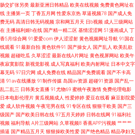
肠交扩张另类
最新亚洲日韩精品
欧美在线视频
免费黄色网址在
放 51海角视频在线 91传媒性爱视频 日本啊v在线 日韩无码不卡网 五月天婷
线
主播第一页
丁香五月网
性爱东京热
草逼视频78
国产成人免
婷综合社区网 日韩精品在线播放视频 午夜成人手机视频 91伊人在线影院 岛
费无码
高清日韩无码视频
宗和网五月天
日b视频
成人三级网站
在
主播福利姬h在线
国产精一精二区
基情涩涩网
51漫画成人
丁
国下线第一页 91康先生作品在线 日干夜撸 老司机精品 国产精品久久亚 91视
香5月综合网
91爱爱com
伊人涩涩射
黄色视频网址导航
91国在
线观看
91最新自拍
黄色软件91
国产操女人
国产乱人
欧美乱欲
频最新导航 久久伊人久久 91蜜臀 欧美熟女综合导航 欧美偷拍不卡 日韩艹艹
视频
超碰吃瓜
久草涩涩
最新在线A片网址
黄色视屏网站
欧美午
夜寂寞影院
新视觉影视
成人写真福利
欧美内射网址
日本中文字
伪娘色情 伊人久久艹 亚洲最大成人久久 萌白酱肏屄视频 久久偷拍 亚洲成av
幕无码
97日穴网
成人免费在线
精品国产免费观看
国产不卡高
清
91av在线播放
91制作传媒
岛国av资源
超碰91资源
国产乱一
人电影 五月婷婷女同 亚洲自蔚 AVAV综合网 91超碰在线人人干 亚洲天堂BT
乱二乱三
日韩美女直播
91尤物69
蜜桃午夜激情
免费伦理电影
91n日日视频网址 色情伦理午夜大片 天堂男人精品 色图肏肏肏 久久国产精
日本电影伦理片
黄瓜视频成人
性爱婷婷
爱豆在线看
麻豆影院爱
爱
成人软件视频
午夜宅男在线
91专区在线
狠狠干欧美
国产三
品色婷婷 香蕉AV热 精品国产自 av草逼网 91精品牛 日韩A片123 欧美浮力
级国产
国产欧美日韩在线
97五月天婷婷
日韩在线网
91福利社
视频
福利导航
A片三级网站
久草视频8
香蕉APP污视频
艹艹艹
插逼
国产精品五月天
狠狠操欧美性爱
国产绝色精品
精品孕妇无