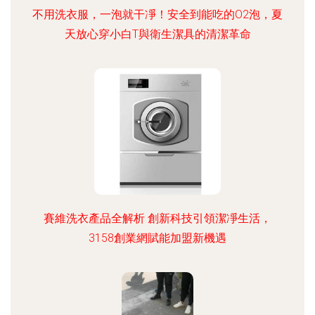
不用洗衣服，一泡就干凈！安全到能吃的O2泡，夏
天放心穿小白T與衛生潔具的清潔革命
賽維洗衣產品全解析 創新科技引領潔凈生活，
3158創業網賦能加盟新機遇