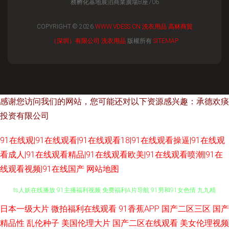
務孵化基地展滔商業廣場B座706
COPYRIGHT © 2026
WWW.VDESS.CN
洗衣用品
高林商貿
（深圳）有限公司
洗衣用品
版權所有
SITEMAP
感谢您访问我们的网站，您可能还对以下资源感兴趣：承德欢痰
投资有限公司
91在线观|91在线观看|91在线观看18|91在线观看操逼|91在线观
看成人|91在线观看精品|91在线观看欧美|91在线观看喷潮|91在
线观看视频|91在线国产
网站地图
www俺去也com av高清免费观看 91大神社区在线播放 国内精品综久久 伪娘
日本一级大片
微拍福利在线观看
91香蕉APP
国产二区三区
国产
精品性
乱伦种子
美国伦理大片
国产二区在线观看
美女伦理视频