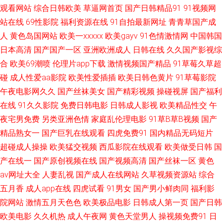
在线看 探花在线少妇 91最新视频 欧美成人超踫AⅤ 91麻豆竹菊国产精品一级
观看网站
综合日韩欧美
草逼网首页
国产日韩精品91
91视频网
站在线
69性影院
福利资源在线
91自拍最新网址
青青草国产成
久久国产久 91n美女在线观看 国产精品精品精品国产 亚洲精品色婷婷 国产
人
黄色岛国网站
欧美一xxxxx
欧美gayv
91色情激情网
中国韩国
日本高清
国产国产一区
亚洲欧洲成人
日韩在线
久久国产影视综
资源福利91 亚洲精品无码二区三区 国产日韩欧美福利导航 伊人青青 岛国三
合
欧美69潮喷
伦理片app下载
激情视频国产精品
91草莓久草超
碰
成人性爱aa影院
欧美性爱插插
欧美日韩色黄片
91草莓影院
级网站在线观看 夜夜女人国产精品 传媒视频高清一区传媒 四虎一线 91在线
午夜电影网久久
国产丝袜美女
国产精彩视频
操碰视屏
国产福利
在线
91久久影院
免费日韩电影
日韩成人影视
欧美精品性交
午
国产视频观看免费 日韩国产av茶a 91污免费 欧美成人网视频在线 91巨乳黑
夜宅男免费
另类亚洲色情
家庭乱伦理电影
91草B草B视频
国产
丝高潮 欧美片1区 91美女国产 东方av发布网在线 一级日韩AV 九色视频国产
精品熟女一
国产巨乳在线观看
四虎免费91
国内精品无码短片
超碰成人操操
欧美猛交视频
西瓜影院在线观看
欧美做受日韩
国
17 91色色高清国产 内射黑丝在线视频 91乱子国产乱子伦 内射在线91 91看
产在线一
国产原创视频在线
国产视频高清
国产丝袜一区
黄色
av网址大全
人妻乱视
国产成人在线网站
久草视频资源站
综合
片看婬黄 久久精品久久香蕉 91草久 久草福利资源在线观看 91黄色视屏 九九
五月香
成人app在线
四虎试看
91男女
国产男小鲜肉同
福利影
院网站
激情五月天色色
欧美极品电影
日韩成人第一页
国产日韩
婷婷伊人色 91pron视频 国产九九热视频 91福利老湿机 欧美精品麻豆久久 国
欧美电影
久久机热
成人午夜网
黄色天堂男人
操视频免费91
日