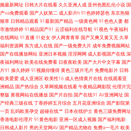
频最新网址
日韩大片在线看
久久亚洲人成
亚州色图乱伦小说
国
鲁 国产成人宗合 91青青草 免费老司机福利社 亚码精品国产精 国产精品福利
产va免费观看
国产人妖第二
成人影片h
91色婷婷瑟色
东京热狠
专区传媒 91探花精品在线 欧美日韩精品推荐欧美 九九精品99久久 欧美熟女
狠草
日韩精品观看
91最新国产精品
一级黄色网
91色色人妻
都
市激情婷婷
91精品国产91
云涩福利在线导航
91视色
午夜福利
二区 亚洲久草网 精品一二三四匹 国产中文11 大香蕉99va 大香蕉伊人天堂
在线网站
91直播
91处女
伊人网青青草
国产又爽又黄又无
久草
福利资源网
东方成人在线
国产一级免费大片
成年免费视频网站
91网站做爱 91视频99 91黄下载 91日本视频在线观看 91福利真实 老湿机午
国产在线播放网站
亚洲日本视频
淫淫网网
成人影视国产在线
深
夜福利网址
欧美在线免费看
日夜夜欧美
国产大片中文字幕
国产
夜无码视频 国产情品资源 影视先锋成人无码AV 海角不伦影院 成人五月网
片91
操久婷婷
91视频你懂得
黄色三级片毛片
免费电影片
日韩
欧美爱爱
成人亚洲区
欧美性16
成人色情黄片在线
在线观看亚
avav福利 东方av在线观 传媒视频在线观看 一区一区一去一级 婷婷五月天性
洲精品
国产热综合
久草网视频在线看
午夜精品网影院
伦理片完
爱色图 色色应用 俺来也伦理黄 91色情软件 婷婷五月激情五月一本 www日
整版
黄视网站在线播放
国产片自拍
国产在线91
AV亚洲网址
国
产经典三级在线
丁香婷婷五月综合
五月花亚洲综合
国产影院第
本永久 影音先锋四虎影院 亚洲AV色1 国产性爱AV 久草视频下线 老司机福利
一页
乱码欧美孕交
超碰在线艹
日本在线护士
黄色三级免费网址
香港电影伦理片
91黄色电影
亚洲一区成人视频
国产福利电影
社在线下载 久草免费福利 久热草无码 91网站视频在线观看 国产91AV在线播
日韩成人影片
男的天堂网AV
国产精品尤物在
免费a一毛片
欧美