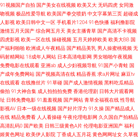
91视频国产自拍
国产美女在线视频
欧美又大
无码四虎
女同激
在线观看8 91电影院女人的天堂 老司机福利3区 91人人妻人人操 免费小视频
吻视频
极品性爱导航
欧美国产拳交喷奶
中文字幕第三页
超碰成
在线观看 91熟妇在线视频 青青操aV 97在线偷拍 视频区欧美 操B偷情毛片
人影视
欧美日韩中文一区
手机看片1204
91色快播
福利撸影院
激情五月天国产
综合网五月天
美女主播青草
国产高清不卡视频
91超碰福利电影 久久亚洲熟妇中文字幕 91污秽网站 日韩金典免费av 99超碰
四虎影视
欧美一区在线
操碰视频
五月天婷婷欧美
欧美大BB
国
产福利啪啪
欧洲成人午夜精品
国产精品美乳
男人操蜜桃视频
无
福利导航 丝瓜网站 国产精品国产高清 91干逼淫秽视频网站 首页av福利 豆花
码射精网站
18成年人网站
日本高清电影网
男女啪啪午夜视频
免费电影在线观看
亚洲ab
成人少妇视频导航
91国产小青蛙
国
成人网站在线观看 91re伊人 九一色交 91啦中文在线伦 欧美日韩免费观看网
产成年免费网站
国产视频高清在线
精品香蕉
求a片网址
麻豆tv
址 91最新在线视频 五月亭在线 精品久成人久九 91恋足 日干嫩妇 AV福利在
在线观看
在线撸丝片
91草碰
国产成人激情视频
黑料吃瓜精品
偷拍
91大神合集
成人拍拍拍免费
香港伦理剧
日韩大片观看网
线导航 深爱激情激动网 超碰97欧美 大香蕉99伊人 在线视频第一页 九色91
址
日韩免费电影
91羞羞视频
国产网站
青草全福视在线
性导航
影视AV
日本一级在线视频
国产好片浮力
91久操
国产精品成人
在线 97香蕉人人 超碰在线22 欧洲香蕉视频2 影音先锋av男人网 无码中文字
在线
精品免费看
人人看操碰
午夜伦理电影网
久久国自产拍精品
高清乱码0
国产欧美
日韩三级黄色A片
伦理电影亚洲国产
福利
幕日韩专区 五月天性爱导航 日本a在线观看视频 亚洲线路一二三 丁香婷婷乱
姬黄色网址
欧美伊人影院
丁香成人五月花
黄色网网址女
久草视