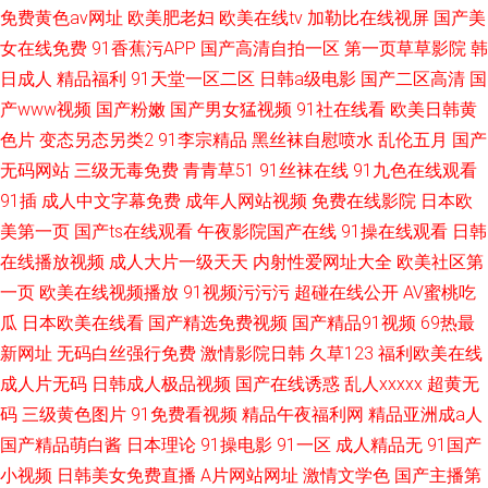
免费黄色av网址
欧美肥老妇
欧美在线tv
加勒比在线视屏
国产美
女在线免费
91香蕉污APP
国产高清自拍一区
第一页草草影院
韩
日成人
精品福利
91天堂一区二区
日韩a级电影
国产二区高清
国
产www视频
国产粉嫩
国产男女猛视频
91社在线看
欧美日韩黄
色片
变态另态另类2
91李宗精品
黑丝袜自慰喷水
乱伦五月
国产
无码网站
三级无毒免费
青青草51
91丝袜在线
91九色在线观看
91插
成人中文字幕免费
成年人网站视频
免费在线影院
日本欧
美第一页
国产ts在线观看
午夜影院国产在线
91操在线观看
日韩
在线播放视频
成人大片一级天天
内射性爱网址大全
欧美社区第
一页
欧美在线视频播放
91视频污污污
超碰在线公开
AV蜜桃吃
瓜
日本欧美在线看
国产精选免费视频
国产精品91视频
69热最
新网址
无码白丝强行免费
激情影院日韩
久草123
福利欧美在线
成人片无码
日韩成人极品视频
国产在线诱惑
乱人xxxxx
超黄无
码
三级黄色图片
91免费看视频
精品午夜福利网
精品亚洲成a人
国产精品萌白酱
日本理论
91操电影
91一区
成人精品无
91国产
小视频
日韩美女免费直播
A片网站网址
激情文学色
国产主播第