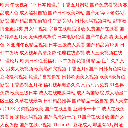
欧美
午夜视频123
日本推理片
丁香五月网站
国产免费看视频
极
品成人色
成人黑料自拍
国产日韩欧美网站
国产无码av
老湿A片
影院
国产精品自拍偷拍
牛牛影院A片
日韩无码视频网站
都市激
情变态另类
男女91视频
字幕在线精品播放
免费国产在线看
国
产婷婷五月天
无码传媒导航
日本电影伦理
国产午夜高清
美女黄
色18
亚洲午夜精品视频
日本三级成人观看
国产精品第12页
日
韩午夜场
成人视频高清免费
伦理在线影视
成人三级视频在线
91理论片
欧美日韩性爱福利
av午夜探花福利
精品毛片
久久叉
叉
另类人妖视频
欧美熟妇穴视频
丁香五月V国产
日韩黄色网址
豆花福利视频
轮理片自拍偷拍
日韩欧美美女视频
欧美A级黄色
影院
丁香影视五月花
福利视频电影久久
污污污污免费
91金典
免费
欧美三级日本
成人在线吃瓜网站
成人岛国影院
成人动漫二
区三区
久草在线最新
日韩精品推荐
国产精品一区自拍
男人天堂
a片123
另类视频欧美
国产在线直播
亚洲卡一卡二
成人在线免
费看黄
操操无码视频
国产高清第一页
91国产在线播放
国产女
人夜夜做
国产在线小视频
91com
91豆花成人
哪里有A片网址