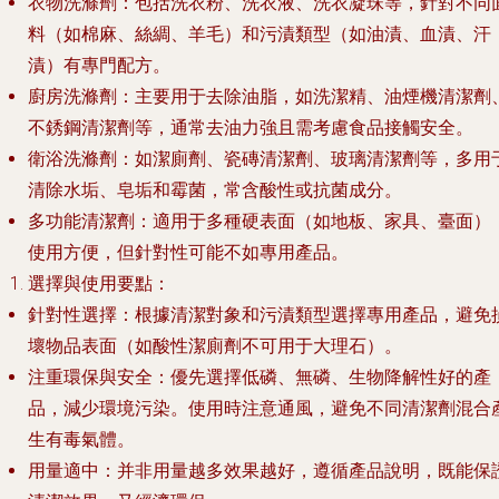
衣物洗滌劑
：包括洗衣粉、洗衣液、洗衣凝珠等，針對不同
料（如棉麻、絲綢、羊毛）和污漬類型（如油漬、血漬、汗
漬）有專門配方。
廚房洗滌劑
：主要用于去除油脂，如洗潔精、油煙機清潔劑
不銹鋼清潔劑等，通常去油力強且需考慮食品接觸安全。
衛浴洗滌劑
：如潔廁劑、瓷磚清潔劑、玻璃清潔劑等，多用
清除水垢、皂垢和霉菌，常含酸性或抗菌成分。
多功能清潔劑
：適用于多種硬表面（如地板、家具、臺面）
使用方便，但針對性可能不如專用產品。
選擇與使用要點
：
針對性選擇
：根據清潔對象和污漬類型選擇專用產品，避免
壞物品表面（如酸性潔廁劑不可用于大理石）。
注重環保與安全
：優先選擇低磷、無磷、生物降解性好的產
品，減少環境污染。使用時注意通風，避免不同清潔劑混合
生有毒氣體。
用量適中
：并非用量越多效果越好，遵循產品說明，既能保