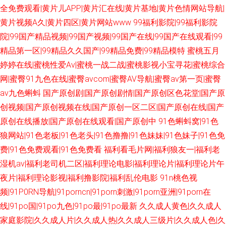
全免费观看|黄片儿APP|黄片汇在线|黄片基地|黄片色情网站导航|
黄片视频A久|黄片四区|黄片网站www
99福利影院|99福利影院
院|99国产精品视频|99国产视频|99国产在线|99国产在线观看|99
精品第一区|99精品久久国产|99精品免费|99精品模特
蜜桃五月
婷婷在线|蜜桃性爱Av|蜜桃一战二战|蜜桃影视小宝寻花|蜜桃综合
网|蜜臀91九色在线|蜜臀avcom|蜜臀AV导航|蜜臀av第一页|蜜臀
av九色蝌蚪
国产原创剧|国产原创剧情|国产原创区色花堂|国产原
创视频|国产原创视频在线|国产原创一区二区|国产原创在线|国产
原创在线播放|国产原创在线观看|国产原创中
91色蝌蚪窝|91色
狼网站|91色老板|91色老头|91色撸撸|91色妹妹|91色妹子|91色免
费|91色免费观看|91色免费看
福利看毛片网|福利狼友一|福利老
湿机av|福利老司机二区|福利理论电影|福利理论片|福利理论片午
夜片|福利理论影视|福利撸影院|福利乱伦电影
91n桃色视
频|91P0RN导航|91porncn|91porn刺激|91porn亚洲|91porn在
线|91po国|91po九色|91po最|91po最新
久久成人黄色|久久成人
家庭影院|久久成人片|久久成人热|久久成人三级片|久久成人色|久