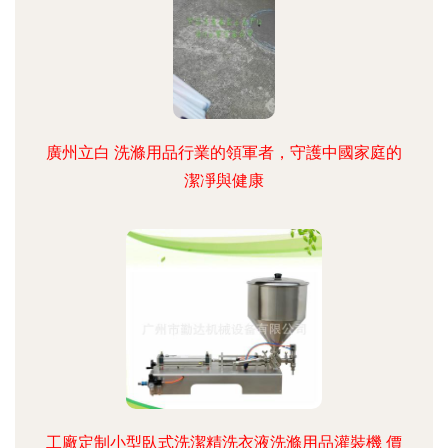
廣州立白 洗滌用品行業的領軍者，守護中國家庭的
潔凈與健康
工廠定制小型臥式洗潔精洗衣液洗滌用品灌裝機 價