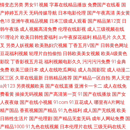
情变态另类
男女91视频
字幕在线精品播放
免费国产在线看
国
产婷婷五月天
无码传媒导航
日本电影伦理
国产午夜高清
美女黄
色18
亚洲午夜精品视频
日本三级成人观看
国产精品第12页
日
韩午夜场
成人视频高清免费
伦理在线影视
成人三级视频在线
91理论片
欧美日韩性爱福利
av午夜探花福利
精品毛片
久久叉
叉
另类人妖视频
欧美熟妇穴视频
丁香五月V国产
日韩黄色网址
豆花福利视频
轮理片自拍偷拍
日韩欧美美女视频
欧美A级黄色
影院
丁香影视五月花
福利视频电影久久
污污污污免费
91金典
免费
欧美三级日本
成人在线吃瓜网站
成人岛国影院
成人动漫二
区三区
久草在线最新
日韩精品推荐
国产精品一区自拍
男人天堂
a片123
另类视频欧美
国产在线直播
亚洲卡一卡二
成人在线免
费看黄
操操无码视频
国产高清第一页
91国产在线播放
国产女
人夜夜做
国产在线小视频
91com
91豆花成人
哪里有A片网址
精产国品
香蕉视频国产精品
91九色福利
成人国产无线视
欧美
日韩性生活片
国产伦理剧
国产精品无套无码
成年人网站免费
国
产精品1000
91九色在线视频
日本伦理片在线
三级无码在线天