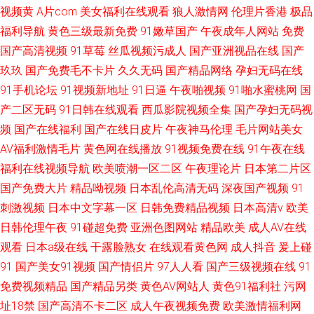
视频黄
A片com
美女福利在线观看
狼人激情网
伦理片香港
极品
福利导航
黄色三级最新免费
91嫩草国产
午夜成年人网站
免费
国产高清视频
91草莓
丝瓜视频污成人
国产亚洲视品在线
国产
玖玖
国产免费毛不卡片
久久无码
国产精品网络
孕妇无码在线
91手机论坛
91视频新地址
91日逼
午夜啪视频
91啪水蜜桃网
国
产二区无码
91日韩在线观看
西瓜影院视频全集
国产孕妇无码视
频
国产在线福利
国产在线日皮片
午夜神马伦理
毛片网站美女
AV福利激情毛片
黄色网在线播放
91视频免费在线
91午夜在线
福利在线视频导航
欧美喷潮一区二区
午夜理论片
日本第二片区
国产免费大片
精品呦视频
日本乱伦高清无码
深夜国产视频
91
刺激视频
日本中文字幕一区
日韩免费精品视频
日本高清v
欧美
日韩伦理午夜
91碰超免费
亚洲色图网站
精品欧美
成人AV在线
观看
日本a级在线
干露脸熟女
在线观看黄色网
成人抖音
爰上碰
91
国产美女91视频
国产情侣片
97人人看
国产三级视频在线
91
免费视频精品
国产精品另类
黄色AV网站人
黄色91福利社
污网
址18禁
国产高清不卡二区
成人午夜视频免费
欧美激情福利网