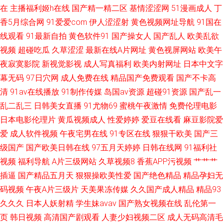
在
主播福利姬h在线
国产精一精二区
基情涩涩网
51漫画成人
丁
国下线第一页 91康先生作品在线 日干夜撸 老司机精品 国产精品久久亚 91视
香5月综合网
91爱爱com
伊人涩涩射
黄色视频网址导航
91国在
线观看
91最新自拍
黄色软件91
国产操女人
国产乱人
欧美乱欲
频最新导航 久久伊人久久 91蜜臀 欧美熟女综合导航 欧美偷拍不卡 日韩艹艹
视频
超碰吃瓜
久草涩涩
最新在线A片网址
黄色视屏网站
欧美午
夜寂寞影院
新视觉影视
成人写真福利
欧美内射网址
日本中文字
伪娘色情 伊人久久艹 亚洲最大成人久久 萌白酱肏屄视频 久久偷拍 亚洲成av
幕无码
97日穴网
成人免费在线
精品国产免费观看
国产不卡高
清
91av在线播放
91制作传媒
岛国av资源
超碰91资源
国产乱一
人电影 五月婷婷女同 亚洲自蔚 AVAV综合网 91超碰在线人人干 亚洲天堂BT
乱二乱三
日韩美女直播
91尤物69
蜜桃午夜激情
免费伦理电影
日本电影伦理片
黄瓜视频成人
性爱婷婷
爱豆在线看
麻豆影院爱
91n日日视频网址 色情伦理午夜大片 天堂男人精品 色图肏肏肏 久久国产精
爱
成人软件视频
午夜宅男在线
91专区在线
狠狠干欧美
国产三
品色婷婷 香蕉AV热 精品国产自 av草逼网 91精品牛 日韩A片123 欧美浮力
级国产
国产欧美日韩在线
97五月天婷婷
日韩在线网
91福利社
视频
福利导航
A片三级网站
久草视频8
香蕉APP污视频
艹艹艹
插逼
国产精品五月天
狠狠操欧美性爱
国产绝色精品
精品孕妇无
码视频
午夜A片三级片
天美果冻传媒
久久国产成人精品
精品93
久久久
日本人妖射精
学生妹avav
国产熟女视频在线
乱伦第一
页
韩日视频
高清国产剧观看
人妻少妇视频二区
成人无码高清毛