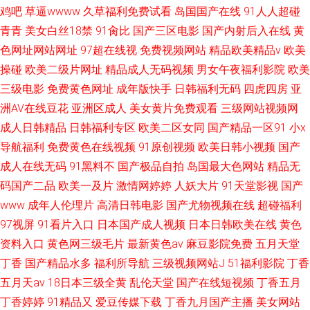
鸡吧
草逼wwww
久草福利免费试看
岛国国产在线
91人人超碰
青青
美女白丝18禁
91肏比
国产三区电影
国产内射后入在线
黄
色网址网站网址
97超在线视
免费视频网站
精品欧美精品v
欧美
操碰
欧美二级片网址
精品成人无码视频
男女午夜福利影院
欧美
三级电影
免费黄色网址
成年版快手
日韩福利无码
四虎四房
亚
洲AV在线豆花
亚洲区成人
美女黄片免费观看
三级网站视频网
成人日韩精品
日韩福利专区
欧美二区女同
国产精品一区91
小x
导航福利
免费黄色在线视频
91原创视频
欧美日韩小视频
国产
成人在线无码
91黑料不
国产极品自拍
岛国最大色网站
精品无
码国产二品
欧美一及片
激情网婷婷
人妖大片
91天堂影视
国产
www
成年人伦理片
高清日韩电影
国产尤物视频在线
超碰福利
97视屏
91看片入口
日本国产成人视频
日本日韩欧美在线
黄色
资料入口
黄色网三级毛片
最新黄色av
麻豆影院免费
五月天堂
丁香
国产精品水多
福利所导航
三级视频网站J
51福利影院
丁香
五月天av
18日本三级全黄
乱伦天堂
国产在线短视频
丁香五月
丁香婷婷
91精品又
爱豆传媒下载
丁香九月国产主播
美女网站