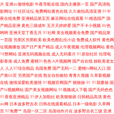
片
亚洲av激情电影
午夜导航在线
国内主播第一页
国产高清电
影网址
91社区论坛
免费网站黄色在线
久久偷拍高清亚洲
91午
夜在线免费
亚洲精品第五页
麻豆网站在线观看
91精选国产
国
产精品亚洲
黄色三级成年
五月天婷婷爱
国产不卡小视频
AV色
哟哟
亚洲天堂丁香五月
91社网
美女视频黄全免费
国产精品第
一页国
另类区另类欧美
欧美色图乱伦小说
免费成人软件
黄色网
址视频播放
国产日产美产精品
成人午夜视频
伦理视频网站
黄色
18禁网站
亚洲无码视频在线
成人无码看片
91原创社区
伦理电
影香港
成人免费
蜜桃91色色
A片视频网
国产自在线
操欧美老女
人
人人97综合精品
岛国免费
国产无码一二
蜜桃tv网站入口
国
产第66页
另类国产在线
熟女自拍偷拍
青青久视频
久草新视频
在线
激情深爱欧美激情
91视频官网国产
狠狠操-91
91我要操
国
产ts视频网站
国产美女视频网站
91视频成人下载
国产无码色色
91香蕉亚洲精品
91伊人加勒比
欧美狠狠插
日韩精品高清
黄色
av网
日本波多野吉衣
日韩在线观看精品
日本一级电影
久草网
页
97免费艹
岛国一区二区
岛国动作片在
波多野吉衣三级
亚洲