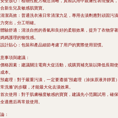
.
安全放心
：植物性配方概念清晰，實際試用中親膚性表現優異
適合新生兒及敏感肌寶寶。
.
清潔高效
：普通洗衣液日常清潔力足，專用去漬劑應對頑固污
能力突出，分工明確。
.
體驗舒適
：清淡自然的香氣和良好的柔順效果，提升了衣物穿
和媽媽護理的愉悅感。
.
設計貼心
：包裝和產品細節考慮了用戶的實際使用習慣。
注意事項與建議：
.
價格因素
：建議關注電商大促活動，或購買補充裝以降低長期
用成本。
.
預處理
：對于嚴重污漬，一定要遵循“預處理（涂抹原液并靜置）
正常洗滌”的步驟，才能最大化去漬效果。
.
首次使用
：對于肌膚極度敏感的寶寶，建議先小范圍試用，確
完全適應后再常規使用。
結論：