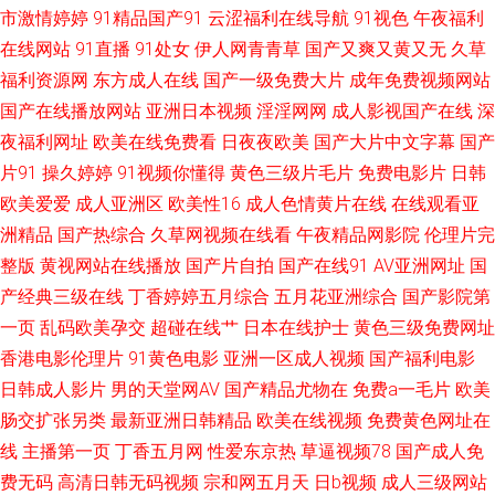
市激情婷婷
91精品国产91
云涩福利在线导航
91视色
午夜福利
二区 亚洲久草网 精品一二三四匹 国产中文11 大香蕉99va 大香蕉伊人天堂
在线网站
91直播
91处女
伊人网青青草
国产又爽又黄又无
久草
福利资源网
东方成人在线
国产一级免费大片
成年免费视频网站
91网站做爱 91视频99 91黄下载 91日本视频在线观看 91福利真实 老湿机午
国产在线播放网站
亚洲日本视频
淫淫网网
成人影视国产在线
深
夜福利网址
欧美在线免费看
日夜夜欧美
国产大片中文字幕
国产
夜无码视频 国产情品资源 影视先锋成人无码AV 海角不伦影院 成人五月网
片91
操久婷婷
91视频你懂得
黄色三级片毛片
免费电影片
日韩
欧美爱爱
成人亚洲区
欧美性16
成人色情黄片在线
在线观看亚
avav福利 东方av在线观 传媒视频在线观看 一区一区一去一级 婷婷五月天性
洲精品
国产热综合
久草网视频在线看
午夜精品网影院
伦理片完
爱色图 色色应用 俺来也伦理黄 91色情软件 婷婷五月激情五月一本 www日
整版
黄视网站在线播放
国产片自拍
国产在线91
AV亚洲网址
国
产经典三级在线
丁香婷婷五月综合
五月花亚洲综合
国产影院第
本永久 影音先锋四虎影院 亚洲AV色1 国产性爱AV 久草视频下线 老司机福利
一页
乱码欧美孕交
超碰在线艹
日本在线护士
黄色三级免费网址
香港电影伦理片
91黄色电影
亚洲一区成人视频
国产福利电影
社在线下载 久草免费福利 久热草无码 91网站视频在线观看 国产91AV在线播
日韩成人影片
男的天堂网AV
国产精品尤物在
免费a一毛片
欧美
肠交扩张另类
最新亚洲日韩精品
欧美在线视频
免费黄色网址在
放 51海角视频在线 91传媒性爱视频 日本啊v在线 日韩无码不卡网 五月天婷
线
主播第一页
丁香五月网
性爱东京热
草逼视频78
国产成人免
费无码
高清日韩无码视频
宗和网五月天
日b视频
成人三级网站
婷综合社区网 日韩精品在线播放视频 午夜成人手机视频 91伊人在线影院 岛