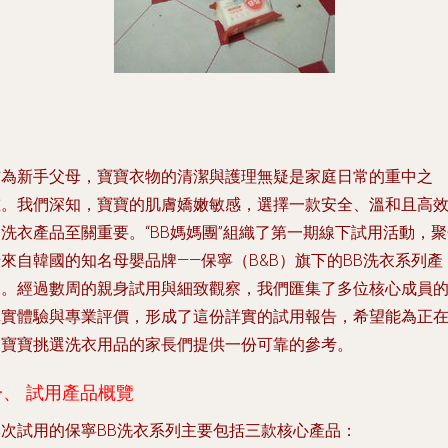
作為新手父母，寶寶衣物的清潔與護理無疑是家庭日常的重中之
重。我們深知，寶寶的肌膚嬌嫩敏感，選擇一款安全、溫和且高
洗衣產品至關重要。“BB媽媽團”組織了第一期線下試用活動，
來自韓國的知名母嬰品牌——保寧（B&B）旗下的BB洗衣系列產
品。經過數周的親身試用與細致觀察，我們匯集了多位核心成員
真實體驗與專業評價，形成了這份詳實的試用報告，希望能為正
為寶寶挑選洗衣用品的家長們提供一份可靠的參考。
一、 試用產品概覽
本次試用的保寧BB洗衣系列主要包括三款核心產品：