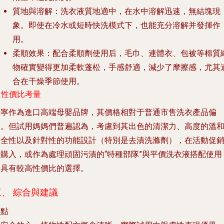
質地與溶解
：洗衣液質地適中，在水中溶解迅速，無結塊現
象。即使在冷水或短時快洗模式下，也能充分溶解并發揮作
用。
柔順效果
：配合柔順劑使用后，毛巾、連體衣、包被等棉質
物確實變得更加柔軟蓬松，手感舒適，減少了摩擦感，尤其
合在干燥季節使用。
. 性價比考量
保寧作為進口高端母嬰品牌，其價格相對于普通市售洗衣產品偏
高。但試用媽媽們普遍認為，考慮到其出色的清潔力、高度的溫
安全性以及針對性的功能設計（特別是去漬洗滌劑），
在活動促
時購入，或作為處理頑固污漬的“特種部隊”與平價洗衣液搭配使用
是具有較高性價比的選擇
。
三、 綜合與建議
優點