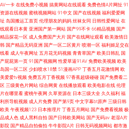
AV一卡
在线免费小视频
搞黄网站在线观看
免费色情A片网扯
91
资源在线视频
蜜桃视频网站
91中文
国产在线视频
福利爱爱网
址
岛国搬运工首页
伦理朋友的妈妈
丝袜女同
日韩性爱网址
在
线观看日本黄
亚洲国产第一网站
国产99不卡
66精品视频
国产
精品探花一区
成人免费国产大片
国产在线网址观看
欧美激情日
韩
国产精品无码亚洲
国产一区二区黄片
喷潮一区
福利姬足交在
线看
成人午夜网址
五月花无码视频
青青草国产
欧美日韩乱
国
产屁屁第一页
91国产视频网
性爱草逼91AV
免费欧美视频
欧美
岛国一区二区
少妇喷水18禁
51漫画APP
丁香五月花激情网
欧
美爱爱tv视频
免费五月丁香视频
97香蕉超级碰碰
国产免费看二
区
三级黄色片网站
综合网黄
在线播放观看
欧美电影在线
伦理
片在哪里看
蜜桃午夜网
久草资源在
日本三级大全
久久福利
福
利所导航视频
成人片免费
国产第9页
中文字幕bt原声
三级日韩
欧美
午夜视频123
日本推理片
丁香五月网站
国产免费看视频
极
品成人色
成人黑料自拍
国产日韩欧美网站
国产无码av
老湿A片
影院
国产精品自拍偷拍
牛牛影院A片
日韩无码视频网站
都市激