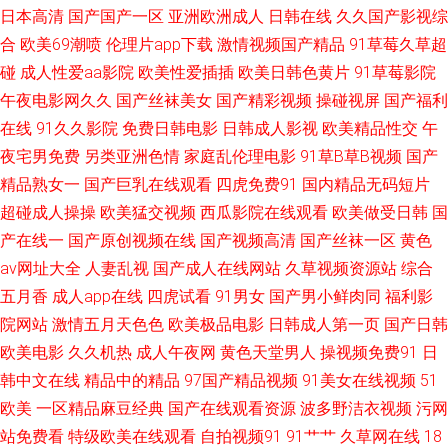
日本高清
国产国产一区
亚洲欧洲成人
日韩在线
久久国产影视综
资源福利91 亚洲精品无码二区三区 国产日韩欧美福利导航 伊人青青 岛国三
合
欧美69潮喷
伦理片app下载
激情视频国产精品
91草莓久草超
碰
成人性爱aa影院
欧美性爱插插
欧美日韩色黄片
91草莓影院
级网站在线观看 夜夜女人国产精品 传媒视频高清一区传媒 四虎一线 91在线
午夜电影网久久
国产丝袜美女
国产精彩视频
操碰视屏
国产福利
在线
91久久影院
免费日韩电影
日韩成人影视
欧美精品性交
午
国产视频观看免费 日韩国产av茶a 91污免费 欧美成人网视频在线 91巨乳黑
夜宅男免费
另类亚洲色情
家庭乱伦理电影
91草B草B视频
国产
丝高潮 欧美片1区 91美女国产 东方av发布网在线 一级日韩AV 九色视频国产
精品熟女一
国产巨乳在线观看
四虎免费91
国内精品无码短片
超碰成人操操
欧美猛交视频
西瓜影院在线观看
欧美做受日韩
国
17 91色色高清国产 内射黑丝在线视频 91乱子国产乱子伦 内射在线91 91看
产在线一
国产原创视频在线
国产视频高清
国产丝袜一区
黄色
av网址大全
人妻乱视
国产成人在线网站
久草视频资源站
综合
片看婬黄 久久精品久久香蕉 91草久 久草福利资源在线观看 91黄色视屏 九九
五月香
成人app在线
四虎试看
91男女
国产男小鲜肉同
福利影
院网站
激情五月天色色
欧美极品电影
日韩成人第一页
国产日韩
婷婷伊人色 91pron视频 国产九九热视频 91福利老湿机 欧美精品麻豆久久 国
欧美电影
久久机热
成人午夜网
黄色天堂男人
操视频免费91
日
韩中文在线
精品中的精品
97国产精品视频
91美女在线视频
51
产精品午夜av 人人插人人射 超碰人人草尻屁 欧美在线成人网 91巨炮 影音先
欧美
一区精品麻豆经典
国产在线观看资源
波多野洁衣视频
污网
锋看素人 俺去啦色播 久久AⅤ 91涩涩视频 香蕉伊人网 51黑料福利社 精品福
站免费看
特级欧美在线观看
自拍视频91
91艹艹
久草网在线
18