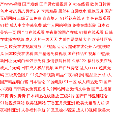
产www视频
国产粉嫩
国产男女猛视频
91社在线看
欧美日韩黄
色片
变态另态另类2
91李宗精品
黑丝袜自慰喷水
乱伦五月
国产
无码网站
三级无毒免费
青青草51
91丝袜在线
91九色在线观看
91插
成人中文字幕免费
成年人网站视频
免费在线影院
日本欧
美第一页
国产ts在线观看
午夜影院国产在线
91操在线观看
日韩
在线播放视频
成人大片一级天天
内射性爱网址大全
欧美社区第
一页
欧美在线视频播放
91视频污污污
超碰在线公开
AV蜜桃吃
瓜
日本欧美在线看
国产精选免费视频
国产精品91视频
69热最
新网址
无码白丝强行免费
激情影院日韩
久草123
福利欧美在线
成人片无码
日韩成人极品视频
国产在线诱惑
乱人xxxxx
超黄无
码
三级黄色图片
91免费看视频
精品午夜福利网
精品亚洲成a人
国产精品萌白酱
日本理论
91操电影
91一区
成人精品无
91国产
小视频
日韩美女免费直播
A片网站网址
激情文学色
国产主播第
37页
青久青青
日本精品在线播放
三级A片
国产日韩亚洲综合
91短视频网站
欧美骚网站
丁香五月天亚洲
欧美大粗吊人妖
深
夜福利亚洲
人兽福利导航
91叉叉操小骚逼
成人18视频
欧美大