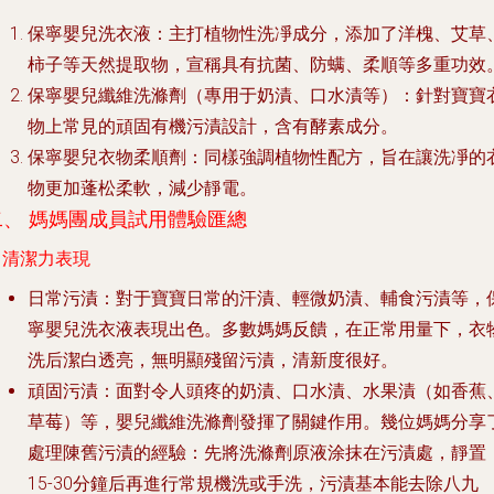
保寧嬰兒洗衣液
：主打植物性洗凈成分，添加了洋槐、艾草
柿子等天然提取物，宣稱具有抗菌、防螨、柔順等多重功效
保寧嬰兒纖維洗滌劑（專用于奶漬、口水漬等）
：針對寶寶
物上常見的頑固有機污漬設計，含有酵素成分。
保寧嬰兒衣物柔順劑
：同樣強調植物性配方，旨在讓洗凈的
物更加蓬松柔軟，減少靜電。
二、 媽媽團成員試用體驗匯總
. 清潔力表現
日常污漬
：對于寶寶日常的汗漬、輕微奶漬、輔食污漬等，
寧嬰兒洗衣液表現出色。多數媽媽反饋，在正常用量下，衣
洗后潔白透亮，無明顯殘留污漬，清新度很好。
頑固污漬
：面對令人頭疼的奶漬、口水漬、水果漬（如香蕉
草莓）等，
嬰兒纖維洗滌劑
發揮了關鍵作用。幾位媽媽分享
處理陳舊污漬的經驗：先將洗滌劑原液涂抹在污漬處，靜置
15-30分鐘后再進行常規機洗或手洗，污漬基本能去除八九