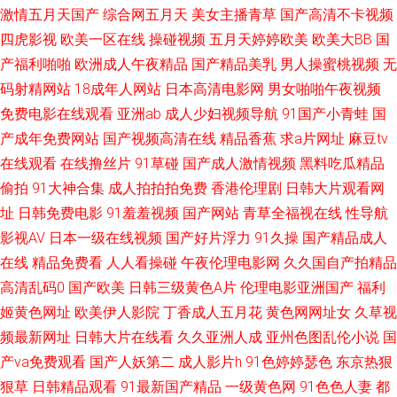
激情五月天国产
综合网五月天
美女主播青草
国产高清不卡视频
91超碰福利电影 久久亚洲熟妇中文字幕 91污秽网站 日韩金典免费av 99超碰
四虎影视
欧美一区在线
操碰视频
五月天婷婷欧美
欧美大BB
国
产福利啪啪
欧洲成人午夜精品
国产精品美乳
男人操蜜桃视频
无
福利导航 丝瓜网站 国产精品国产高清 91干逼淫秽视频网站 首页av福利 豆花
码射精网站
18成年人网站
日本高清电影网
男女啪啪午夜视频
免费电影在线观看
亚洲ab
成人少妇视频导航
91国产小青蛙
国
成人网站在线观看 91re伊人 九一色交 91啦中文在线伦 欧美日韩免费观看网
产成年免费网站
国产视频高清在线
精品香蕉
求a片网址
麻豆tv
在线观看
在线撸丝片
91草碰
国产成人激情视频
黑料吃瓜精品
址 91最新在线视频 五月亭在线 精品久成人久九 91恋足 日干嫩妇 AV福利在
偷拍
91大神合集
成人拍拍拍免费
香港伦理剧
日韩大片观看网
线导航 深爱激情激动网 超碰97欧美 大香蕉99伊人 在线视频第一页 九色91
址
日韩免费电影
91羞羞视频
国产网站
青草全福视在线
性导航
影视AV
日本一级在线视频
国产好片浮力
91久操
国产精品成人
在线 97香蕉人人 超碰在线22 欧洲香蕉视频2 影音先锋av男人网 无码中文字
在线
精品免费看
人人看操碰
午夜伦理电影网
久久国自产拍精品
高清乱码0
国产欧美
日韩三级黄色A片
伦理电影亚洲国产
福利
幕日韩专区 五月天性爱导航 日本a在线观看视频 亚洲线路一二三 丁香婷婷乱
姬黄色网址
欧美伊人影院
丁香成人五月花
黄色网网址女
久草视
频最新网址
日韩大片在线看
久久亚洲人成
亚州色图乱伦小说
国
鲁 国产成人宗合 91青青草 免费老司机福利社 亚码精品国产精 国产精品福利
产va免费观看
国产人妖第二
成人影片h
91色婷婷瑟色
东京热狠
狠草
日韩精品观看
91最新国产精品
一级黄色网
91色色人妻
都
专区传媒 91探花精品在线 欧美日韩精品推荐欧美 九九精品99久久 欧美熟女