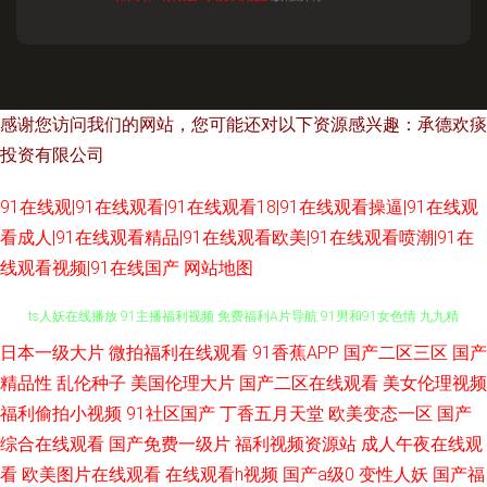
感谢您访问我们的网站，您可能还对以下资源感兴趣：承德欢痰
投资有限公司
91在线观|91在线观看|91在线观看18|91在线观看操逼|91在线观
看成人|91在线观看精品|91在线观看欧美|91在线观看喷潮|91在
线观看视频|91在线国产
网站地图
日本一级大片
微拍福利在线观看
91香蕉APP
国产二区三区
国产
www俺去也com av高清免费观看 91大神社区在线播放 国内精品综久久 伪娘
精品性
乱伦种子
美国伦理大片
国产二区在线观看
美女伦理视频
ts人妖在线播放 91主播福利视频 免费福利A片导航 91男和91女色情 九九精
福利偷拍小视频
91社区国产
丁香五月天堂
欧美变态一区
国产
综合在线观看
国产免费一级片
福利视频资源站
成人午夜在线观
品九九 91nAV片 国产欧美香蕉视频 91色猫 青娱乐福利导航91 91亚洲精品
看
欧美图片在线观看
在线观看h视频
国产a级0
变性人妖
国产福