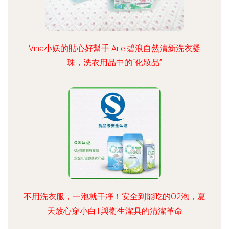
Vina小妖的貼心好幫手 Ariel碧浪自然清新洗衣凝
珠，洗衣用品中的“化妝品”
不用洗衣服，一泡就干凈！安全到能吃的O2泡，夏
天放心穿小白T與衛生潔具的清潔革命