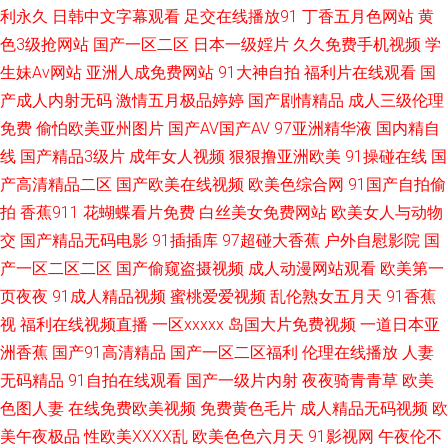
利永久
日韩中文字幕观看
足交在线播放91
丁香五月色网站
黄
婷婷在线 人妻无玛 97色色com 涩情av A福利在线看 91亚洲情侣偷拍久久 青
色3级抢网站
国产一区二区
日本一级婬片
久久免费手机视频
学
生妹Av网站
亚洲人成免费网站
91大神自拍
福利片在线观看
国
青草原黄色视频 97资源亚洲综合 五月丁香国产一区二区 91导航成人 一区一
产成人内射无码
激情五月极品婷婷
国产剧情精品
成人三级伦理
免费
偷怕欧美亚州图片
国产AV国产AV
97亚洲精华液
国内精自
区一去一区 大香蕉伊人婷婷 三级无码不卡 www91豆花com 蜜臀久久99精品
线
国产精品3级片
成年女人视频
狠狠撸亚洲欧美
91操碰在线
国
久久 AV天堂色情亚洲成人 92AV网站 欧美色色欧美sss 69av福利在线导航 91
产高清精品二区
国产欧美在线视频
欧美色综合网
91国产自拍偷
拍
香蕉911
花蝴蝶看片免费
白丝美女免费网站
欧美女人与动物
色黑人在线播放 成人网站免费看片91 国产在线小视频 国产精品久 亚洲黄色
交
国产精品无码电影
91插插库
97超碰大香蕉
户外自慰影院
国
产一区二区二区
国产偷窥盗摄视频
成人动漫网站观看
欧美第一
成人小说网站 91传媒视频免费观看 91TV网站 91精品熟妇视频 久久密欧洲
页夜夜
91成人精品视频
蜜桃爱爱视频
乱伦熟女五月天
91香蕉
视
福利在线视频直播
一区xxxxx
岛国大片免费视频
一道日本亚
91九色海角社区 国产精品欧美久久 先锋激情资原 AV福利网址 日韩色情妈妈
洲香蕉
国产91高清精品
国产一区二区福利
伦理在线播放
人妻
91麻豆精品久久 国产熟女精品在线 伊人久久青青草大香蕉 国产99在线精品
无码精品
91自拍在线观看
国产一级片内射
夜夜骑青青草
欧美
色图人妻
在线免费欧美视频
免费黄色毛片
成人精品无码视频
欧
丝袜诱惑男人的天堂 wwwcom99热 欧美日韩色情专区 91手机在线免费观看
美午夜极品
性欧美ⅩⅩⅩⅩ乱
欧美色色六月天
91影视网
午夜伦不