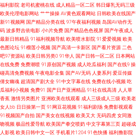
福利影院
老司机蜜桃在线
成人精品一区二区
韩日爆乳无码三级
利av导航 91人妻人人操人人爽 欧美网站91 91亚洲黄页 色色国产精品 97免
欧美伦理电影网站
艹艹操操
AV黄色观看网站
日韩欧美在线国产
新91视频网
国产精品分类在线
97午夜福利视频
岛国AV动作无
费福利导航 青娱乐福利导航91 91网在线观看草草视频 青娱乐自拍 92自啪
码
波多野吉依电影
小h片免费
国产精品色色视屏
国产午夜成人
最新日韩精品
91福利视频导航
欧美喷水影院
91爱爱视频
欧美
日韩性爱综合楼 91制片厂无码色情 日本韩国久久 草草逼网 91九色蝌蚪绿帽
色图论坛
91榴莲小视频
国产高清一卡新区
国产看片资源
二色
吧97资源站
欧美日韩另类0
91华人
国产日韩一区二区
日本网站
人妻 91观看在线网站 成人黄AA片 91精品白丝国产 人人超碰69 99热碰碰热
在线免费
免费潮喷
91原创国产视频
成人吃瓜福利
国产在线9
操
精品 色悠悠在线直播网站 超碰日韩 肏屄视频一区 五月天性交网 成人不卡视
碰高清免费视频
午夜电影全集
国产AV无码
人妻系列
爱豆传媒
倩女幽魂
超清国产剧大全
91中文字幕在线
免费在线小视频
吃
频免费观看 午夜小视频男人天堂 精品久久天堂 91社区男人的天堂 日韩无码
瓜福利小视频
免费91
国产日产亚洲精品
91社在线高清
人人草
香蕉
激情另类图片
亚洲欧美在线观看
成人三级成人三级
欧美老
精品久久 99久草 手机在线成人青青草原 超碰人人91网 偷拍福利导航 大香蕉
女人bb
日日操第一页
91网豆花视频
91福利剧场
免费影视观看
91视频国产自拍
国产美女在线视频
欧美又大
无码四虎
女同激
在线观看8 91电影院女人的天堂 老司机福利3区 91人人妻人人操 免费小视频
吻视频
极品性爱导航
欧美国产拳交喷奶
中文字幕第三页
超碰成
在线观看 91熟妇在线视频 青青操aV 97在线偷拍 视频区欧美 操B偷情毛片
人影视
欧美日韩中文一区
手机看片1204
91色快播
福利撸影院