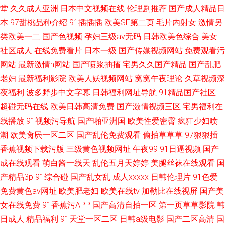
堂
久久成人亚洲
日本中文视频在线
伦理剧推荐
国产成人精品日
本
97甜桃品种介绍
91插插插
欧美SE第二页
毛片内射女
激情另
类欧美一二
国产色视频
孕妇三级av无码
日韩欧美色综合
美女
社区成人
在线免费看片
日本一级
国产传媒视频网站
免费观看污
网站
最新激情h网站
国产喷浆抽搐
宅男久久国产精品
国产乱肥
老妇
最新福利影院
欧美人妖视频网站
窝窝午夜理论
久草视频深
夜福利
波多野步中文字幕
日韩福利网址导航
91精品国产社区
超碰无码在线
欧美日韩高清免费
国产激情视频三区
宅男福利在
线播放
91视频污导航
国产啪亚洲国
欧美性爱密臀
疯狂少妇喷
潮
欧美肏屄一区二区
国产乱伦免费观看
偷拍草草草
97狠狠插
香蕉视频下载污版
三级黄色视频网址
午夜99
91日逼视频
国产
成在线观看
萌白酱一线天
乱伦五月天婷婷
美腿丝袜在线观看
国
产精品3p
91综合碰
国产乱女乱
成人xxxxx
日韩伦理片
91色爱
免费黄色av网址
欧美肥老妇
欧美在线tv
加勒比在线视屏
国产美
女在线免费
91香蕉污APP
国产高清自拍一区
第一页草草影院
韩
日成人
精品福利
91天堂一区二区
日韩a级电影
国产二区高清
国