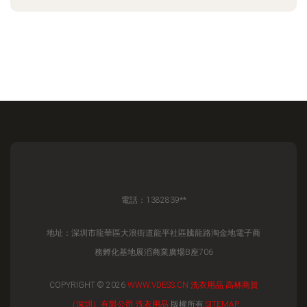
電話：1382839**
地址：深圳市龍華區大浪街道龍平社區騰龍路淘金地電子商
務孵化基地展滔商業廣場B座706
COPYRIGHT © 2026
WWW.VDESS.CN
洗衣用品
高林商貿
（深圳）有限公司
洗衣用品
版權所有
SITEMAP