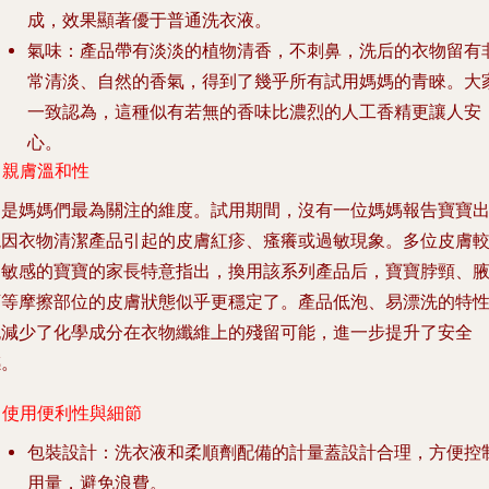
成，效果顯著優于普通洗衣液。
氣味
：產品帶有淡淡的植物清香，不刺鼻，洗后的衣物留有
常清淡、自然的香氣，得到了幾乎所有試用媽媽的青睞。大
一致認為，這種似有若無的香味比濃烈的人工香精更讓人安
心。
. 親膚溫和性
這是媽媽們最為關注的維度。試用期間，沒有一位媽媽報告寶寶
現因衣物清潔產品引起的皮膚紅疹、瘙癢或過敏現象。多位皮膚
為敏感的寶寶的家長特意指出，換用該系列產品后，寶寶脖頸、
下等摩擦部位的皮膚狀態似乎更穩定了。產品低泡、易漂洗的特
也減少了化學成分在衣物纖維上的殘留可能，進一步提升了安全
感。
. 使用便利性與細節
包裝設計
：洗衣液和柔順劑配備的計量蓋設計合理，方便控
用量，避免浪費。