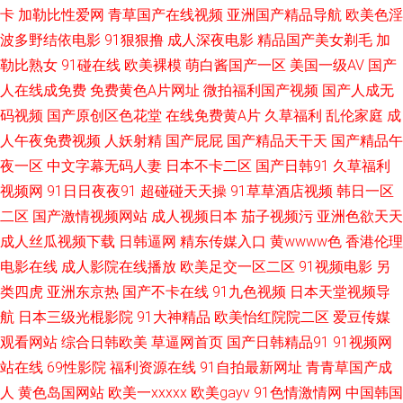
卡
加勒比性爱网
青草国产在线视频
亚洲国产精品导航
欧美色淫
视频 青青草大香蕉伊人av 91蜜臀网 精品日韩 91传媒视频免费在线观看 极品
波多野结依电影
91狠狠撸
成人深夜电影
精品国产美女剃毛
加
勒比熟女
91碰在线
欧美裸模
萌白酱国产一区
美国一级AV
国产
美女射 91R黄瓜视频 国产91AV在线播放 亚洲婷婷综合网 www婷婷五月 熟
人在线成免费
免费黄色A片网址
微拍福利国产视频
国产人成无
码视频
国产原创区色花堂
在线免费黄A片
久草福利
乱伦家庭
成
女一区二区三区 91五月天超碰 欧美另类性交 91九色海角 国内一级TT 91小
人午夜免费视频
人妖射精
国产屁屁
国产精品天干天
国产精品午
仙女丝袜 91自视频导航 欧美动作A级片 91A级视频 成人在线视频网站 日本
夜一区
中文字幕无码人妻
日本不卡二区
国产日韩91
久草福利
视频网
91日日夜夜91
超碰碰天天操
91草草酒店视频
韩日一区
阿V免费网站 91在线观看网址 久久艹精品在线 欧美性爱首页 日韩妞妞黄色
二区
国产激情视频网站
成人视频日本
茄子视频污
亚洲色欲天天
成人丝瓜视频下载
日韩逼网
精东传媒入口
黄wwww色
香港伦理
网 99超碰福利在线 欧美性爱网第一页 91久久比比资源色 精东影音av 国产日
电影在线
成人影院在线播放
欧美足交一区二区
91视频电影
另
类四虎
亚洲东京热
国产不卡在线
91九色视频
日本天堂视频导
韩欧美福利导航 不卡av网 先锋av成人色影院 a在线观看 亚洲αv二区 成人片
航
日本三级光棍影院
91大神精品
欧美怡红院院二区
爱豆传媒
观看网站
综合日韩欧美
草逼网首页
国产日韩精品91
91视频网
在线看 探花在线少妇 91最新视频 欧美成人超踫AⅤ 91麻豆竹菊国产精品一级
站在线
69性影院
福利资源在线
91自拍最新网址
青青草国产成
久久国产久 91n美女在线观看 国产精品精品精品国产 亚洲精品色婷婷 国产
人
黄色岛国网站
欧美一xxxxx
欧美gayv
91色情激情网
中国韩国