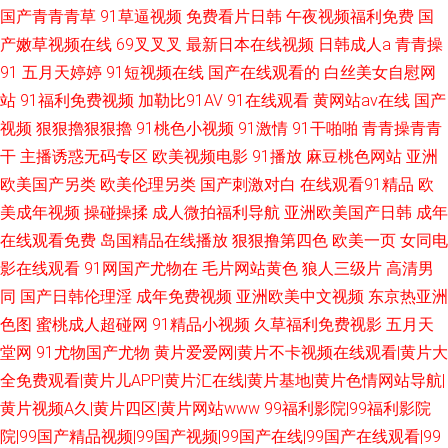
国产青青青草
91草逼视频
免费看片日韩
午夜视频福利免费
国
产嫩草视频在线
69叉叉叉
最新日本在线视频
日韩成人a
青青操
91
五月天婷婷
91短视频在线
国产在线观看的
白丝美女自慰网
站
91福利免费视频
加勒比91AV
91在线观看
黄网站av在线
国产
视频
狠狠擼狠狠擼
91桃色小视频
91激情
91干啪啪
青青操青青
干
主播诱惑无码专区
欧美视频电影
91播放
麻豆桃色网站
亚洲
欧美国产另类
欧美伦理另类
国产刺激对白
在线观看91精品
欧
美成年视频
操碰操揉
成人微拍福利导航
亚洲欧美国产日韩
成年
在线观看免费
岛国精品在线播放
狠狠撸第四色
欧美一页
女同电
影在线观看
91网国产尤物在
毛片网站黄色
狼人三级片
高清男
同
国产日韩伦理淫
成年免费视频
亚洲欧美中文视频
东京热亚洲
色图
蜜桃成人超碰网
91精品小视频
久草福利免费视影
五月天
堂网
91尤物国产尤物
黄片爱爱网|黄片不卡视频在线观看|黄片大
全免费观看|黄片儿APP|黄片汇在线|黄片基地|黄片色情网站导航|
黄片视频A久|黄片四区|黄片网站www
99福利影院|99福利影院
院|99国产精品视频|99国产视频|99国产在线|99国产在线观看|99