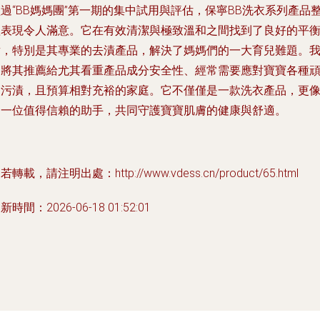
過“BB媽媽團”第一期的集中試用與評估，保寧BB洗衣系列產品
體表現令人滿意。它在有效清潔與極致溫和之間找到了良好的平
點，特別是其專業的去漬產品，解決了媽媽們的一大育兒難題。
們將其推薦給
尤其看重產品成分安全性、經常需要應對寶寶各種
固污漬，且預算相對充裕的家庭
。它不僅僅是一款洗衣產品，更
是一位值得信賴的助手，共同守護寶寶肌膚的健康與舒適。
若轉載，請注明出處：http://www.vdess.cn/product/65.html
新時間：2026-06-18 01:52:01